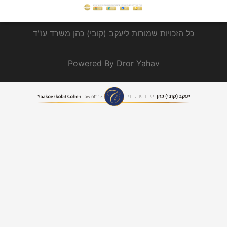
כל הזכויות שמורות ליעקב (קובי) כהן משרד עו"ד
Powered By Dror Yahav