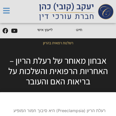
5
0
5
5
9
0
9
-
0
5
חייגו
0
לייעוץ אישי
רשלנות רפואית בהריון
אבחון מאוחר של רעלת הריון –
האחריות הרפואית והשלכות על
בריאות האם והעובר
רעלת הריון (Preeclampsia) היא סיבוך חמור המופיע