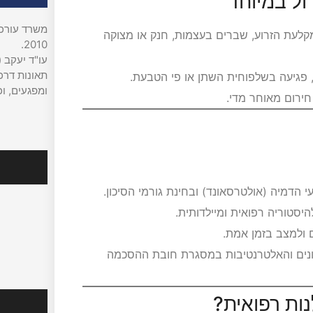
ול במיוחד
משרד עורכי 
Shoulder Dysto), פגיעה במקלעת הזרוע, שברים בעצמות, חנק או מצוקה
2010.
עו"ד יעקב (
תאונות דרכי
 פגיעה בשלפוחית השתן או פי הטבעת.
ומפגעים, וכ
חירום מאוחר מדי.
עקבו אח
דמיה (אולטרסאונד) ובחינת גורמי הסיכון.
יסטוריה רפואית ומיילדותית.
ם ולמצב בזמן אמת.
ונים והאלטרנטיבות במסגרת חובת ההסכמה
ות רפואית?
מהמדיה