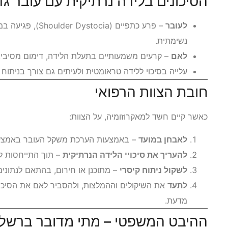
הסיכונים בלידה נרתיקית עם עובר גד
לעובר
– פרע כתפיים (cia
נשימתית.
לאם
– קרעים משמעותיים בתעלת הלידה, דימום מסיבי,
עלייה בסיכוי ללידה טראומטית ולעיתים גם צורך בניתוח 
חובת הצוות הרפואי
כאשר קיים חשד למאקרוזומיה, על הצוות:
לאבחן במועד
– באמצעות הערכת משקל העובר באמצעי ה
להעריך את סיכויי הלידה הנרתיקית
– תוך התייחסות לה
לשקול ניתוח קיסרי
– מתוכנן או חירום, בהתאם לנתוני
לתעד
את השיקולים וההמלצות, ולהסביר לאם את הסיכ
מדעת.
ההיבט המשפטי – מתי מדובר ברשלנ