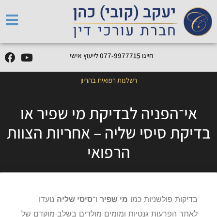
חייגו
5
1
7
7
7
9
9
-
7
7
0
לייעוץ אישי
רשלנות רפואית בהריון
אי־הפניה לבדיקת מי שפיר או
בדיקת סיסי שליה – אחריות הצוות
הרפואי
בדיקות פולשניות כמו
מי שפיר
ו־
סיסי שליה
נועדו
לאתר הפרעות גנטיות ומומים מולדים בשלב מוקדם של