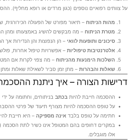
על צוותים רפואיים נוספים (כגון מרדים או רופא מחליף). ההסב
מהות הניתוח
– תיאור מפורט של הפעולה הכירורגית, ש
מטרת הניתוח
– מה מבקשים להשיג באמצעותו ומהן התו
סיכונים ותופעות לוואי
– הן הנפוצות והן הנדירות אך המ
אלטרנטיבות טיפוליות
– אפשרויות טיפול אחרות, פולשני
השלכות הימנעות מהניתוח
– מה צפוי לקרות אם המטו
שאלות והבהרות
– מתן זמן סביר לשאילת שאלות ומתן 
דרישות הצורה – איך ניתנת ההסכמה
ההסכמה חייבת להיות
בכתב
בניתוחים, וחתומה על ידי 
על טופס ההסכמה להיות מצורף תיעוד של פרטי ההסבר
חתימה על טופס בלבד
אינה מספיקה
– היא חייבת להי
במקרים דחופים בהם המטופל אינו כשיר לתת הסכמה (
אלו מוגבלים.