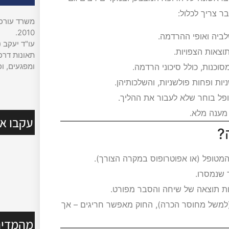
ר צריך לכלול:
משרד עורכי 
2010.
לביה ואופי ההרדמה.
עו"ד יעקב (
צאות הצפויות.
תאונות דרכי
ומפגעים, וכ
סוכנות, כולל סיכוני הרדמה.
ות ופחות פולשניות, והשלכותיהן.
פל בוחר שלא לעבור את ההליך.
מענה מלא.
עקבו אח
?
המטופל (או אפוטרופוס במקרה הצורך).
 שנמסרו.
ות תוצאה של שיחה והסבר מפורט.
למשל מחוסר הכרה), החוק מאפשר חריגים – אך
מהמדיה