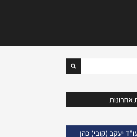
 אחרונות
ו"ד יעקב (קובי) כהן