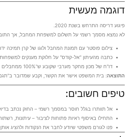
דוגמה מעשית
פיגוע דריסה התרחש בשנת 2020.
לא נמצא מסמך רשמי על תשלום למשפחת המחבל, אך התובע
צילום פוסטר עם תמונת המחבל ולוגו של קרן תמיכה ידו
כתבה מהעיתון "אל-קודס" על חלוקת מענקים למשפחות ה
דו"ח של מכון מחקר מערבי שקובע ש־100% ממחבלים שנהרגו בפיגועים בשנת 2020 קיבלו תגמול
התוצאה
: בית המשפט אישר את הקשר, וקבע שמדובר ב"תגמול
טיפים חשובים:
אל תוותרו בגלל חוסר במסמך רשמי – החוק נכתב בדיו
התחילו באיסוף ראיות פתוחות לציבור – עיתונות, רשתו
פנו לגורם משפטי שיודע לחבר את הנקודות ולהציג אותן