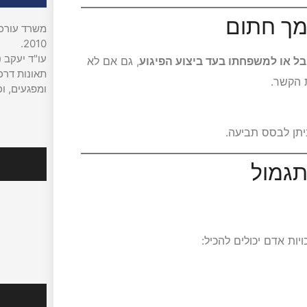
מך חתום
משרד עורכי 
2010.
עו"ד יעקב (
ל או למשפחתו בעד ביצוע הפיגוע
, גם אם לא
תאונות דרכי
 הקשר.
ומפגעים, וכ
ניתן לבסס תביעה.
עקבו אח
תגמול
יות אדם יכולים להכיל:
מהמדיה