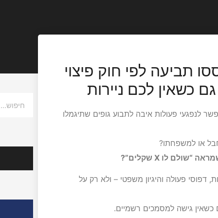
ו תביעה לפי חוק פיצוי
גם כשאין לכם ניירות
 קורבנות טרור (פיצויים לדוגמה), תשפ"ד–2024, מאפשר לנפגעי פעולות איבה לתבוע גופים שתיגמלו
חבל או למשפחתו?
הצלחות
שולם לו X שקלים”?
דפוסי פעולה והיגיון משפטי – ולא רק על
אודות ע
ם כשאין גישה למסמכים רשמיים.