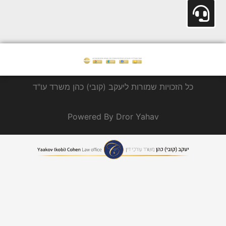
כל הזכויות שמורות ליעקב (קובי) כהן משרד עו"ד
Powered By Dror Yahav