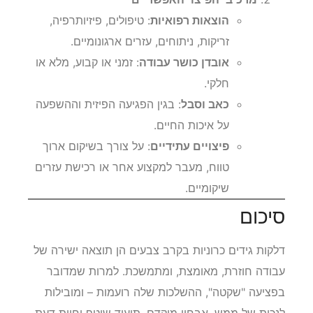
הוצאות רפואיות
: טיפולים, פיזיותרפיה,
זריקות, ניתוחים, עזרים ארגונומיים.
אובדן כושר עבודה
: זמני או קבוע, מלא או
חלקי.
כאב וסבל
: בגין הפגיעה הפיזית וההשפעה
על איכות החיים.
פיצויים עתידיים
: על צורך בשיקום ארוך
טווח, מעבר למקצוע אחר או רכישת עזרים
שיקומיים.
סיכום
דלקות גידים כרוניות בקרב צבעים הן תוצאה ישירה של
עבודה חוזרת, מאומצת, ומתמשכת. למרות שמדובר
בפציעה "שקטה", ההשלכות שלה רועמות – ומובילות
לנכות של ממש. אבחון מוקדם, תיעוד שוטף וחוות דעת