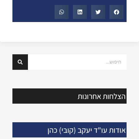
הצלחות אחרונות
אודות עו"ד יעקב (קובי) כהן