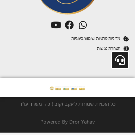
מדיניות פרטיות ושימוש בעוגיות
הצהרת נגישות
כל הזכויות שמורות ליעקב (קובי) כהן משרד עו"ד
Powered By Dror Yahav