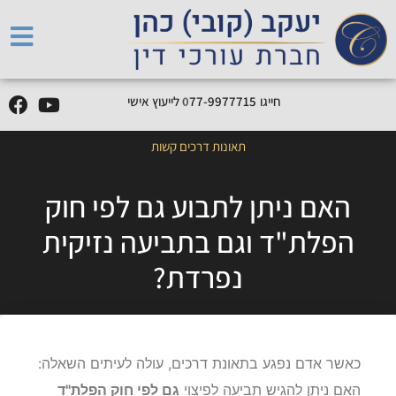
0
9
9
5
-
5
0
0
חייגו
לייעוץ אישי
5
0
5
5
1
7
תאונות דרכים קשות
האם ניתן לתבוע גם לפי חוק
הפלת"ד וגם בתביעה נזיקית
נפרדת?
כאשר אדם נפגע בתאונת דרכים, עולה לעיתים השאלה:
האם ניתן להגיש תביעה לפיצוי
גם לפי חוק הפלת"ד