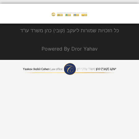
כל הזכויות שמורות ליעקב (קובי) כהן משרד עו"ד
Powered By Dror Yahav