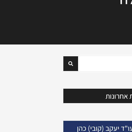
 אחרונות
ו"ד יעקב (קובי) כהן