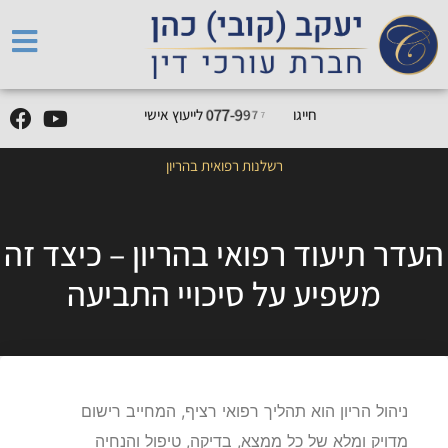
1
5
חייגו
7
7
7
9
9
-
7
7
0
לייעוץ אישי
רשלנות רפואית בהריון
העדר תיעוד רפואי בהריון – כיצד זה
משפיע על סיכויי התביעה
ניהול הריון הוא תהליך רפואי רציף, המחייב רישום
מדויק ומלא של כל ממצא, בדיקה, טיפול והנחיה