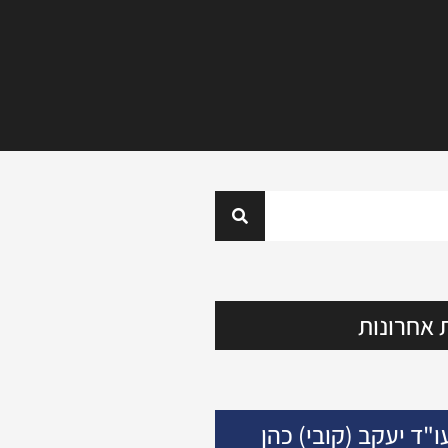
 אחרונות
ו"ד יעקב (קובי) כהן