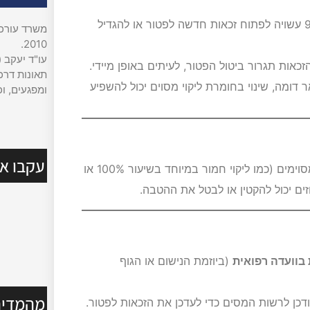
– עלייה באחוזי הנכות מעבר ל־90% עשויה לפתוח זכאות חדשה לפטור או להגדיל
משרד עורכי 
2010.
עו"ד יעקב (
כאות תגרור ביטול הפטור, לעיתים באופן מיידי.
תאונות דרכי
 דומה, שינוי בחומרת ליקוי מסוים יכול להשפיע
ומפגעים, וכ
עקבו אח
כאשר אחוזי הנכות נמוכים מ־90% אך עדיין עומדים בתנאים מסוימים (כמו ליקוי חמור במיוחד בשיעור 100% או
חוזים יכול להקטין או לבטל את ההטבה.
בוועדה רפואית
(ביוזמת הנישום או הגוף
מהמדיה
ן לרשות המסים כדי לעדכן את הזכאות לפטור.