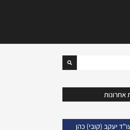
 אחרונות
ו"ד יעקב (קובי) כהן