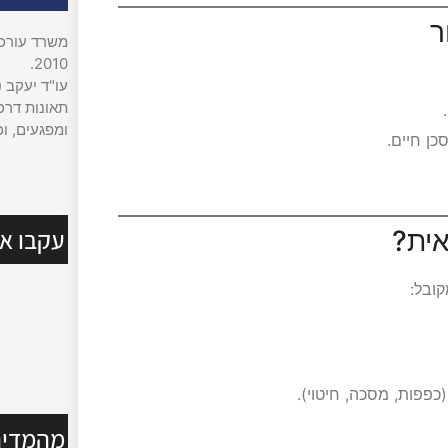
ר
משרד עורכי 
2010.
עו"ד יעקב (
תאונות דרכי
ומפגעים, וכ
ן חיים.
עקבו אח
אית?
ובל:
פפות, מסכה, חיטוי).
מהמדיה