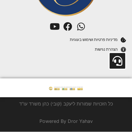
מדיניות פרטיות ושימוש בעוגיות
הצהרת נגישות
כל הזכויות שמורות ליעקב (קובי) כהן משרד עו"ד
Powered By Dror Yahav