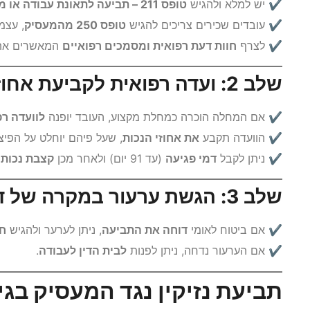
✔ יש למלא ולהגיש
טופס 211 – תביעה לתאונת עבודה או מחלת מקצוע
✔ עובדים שכירים צריכים להגיש
טופס 250 מהמעסיק
, עצמ
✔ לצרף
חוות דעת רפואית ומסמכים רפואיים
המאשרים את 
שלב 2: ועדה רפואית לקביעת אחוזי נכות
✔ אם המחלה הוכרה כמחלת מקצוע, העובד יופנה
לוועדה רפ
✔ הוועדה תקבע
את אחוזי הנכות
, שעל פיהם יוחלט על הפיצו
✔ ניתן לקבל
דמי פגיעה
(עד 91 יום) ולאחר מכן
קצבת נכות 
שלב 3: הגשת ערעור במקרה של דחיית התביעה
✔ אם ביטוח לאומי
דוחה את התביעה
, ניתן לערער ולהגיש
חו
✔ אם הערעור נדחה, ניתן לפנות
לבית הדין לעבודה
.
תביעת נזיקין נגד המעסיק בגי