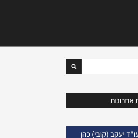
 אחרונות
ו"ד יעקב (קובי) כהן