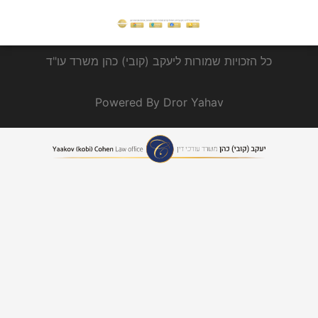
כל הזכויות שמורות ליעקב (קובי) כהן משרד עו"ד
Powered By Dror Yahav