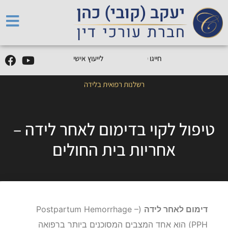
5
0
5
5
9
0
9
-
0
5
חייגו
0
לייעוץ אישי
רשלנות רפואית בלידה
טיפול לקוי בדימום לאחר לידה –
אחריות בית החולים
דימום לאחר לידה
(Postpartum Hemorrhage –
PPH) הוא אחד המצבים המסוכנים ביותר ברפואה