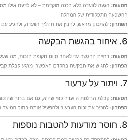
הטעות:
הגעה לוועדה ללא הכנה מוקדמת – לא לדעת אילו מסמ
ההשפעה התפקודית של המחלה.
הפתרון:
להתכונן מראש, להבין את תהליך הוועדה, ולהגיע עם
6. איחור בהגשת הבקשה
הטעות:
דחיית ההגשה עד לאחר סיום תקופת הנכות, מה שעלול
הפתרון:
להגיש את הבקשה בהקדם האפשרי מרגע קבלת קביעת
7. ויתור על ערעור
הטעות:
קבלת החלטת הוועדה כפי שהיא, גם אם ברור שהנכו
הפתרון:
להכיר את זכות הערעור ולהפעיל אותה בתוך המועד הקבוע (ב
8. חוסר מודעות להטבות נוספות
הטעות:
להתמקד רק בפטור ממס הכנסה, מבלי לבדוק זכאות ל