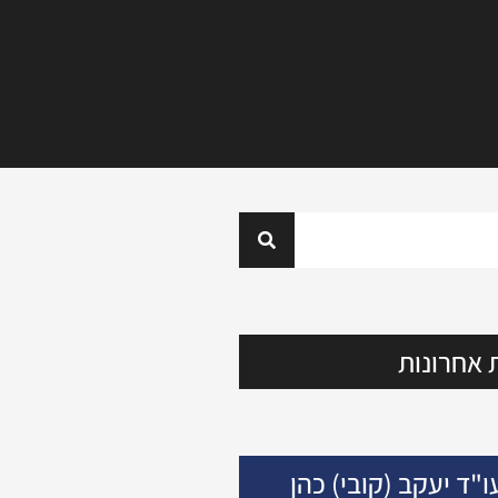
 אחרונות
ו"ד יעקב (קובי) כהן