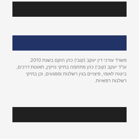
הצלחות אחרונות
אודות עו"ד יעקב (קובי) כהן
משרד עורכי דין יעקב (קובי) כהן הוקם בשנת 2010.
עו"ד יעקב (קובי) כהן מתחמה בתיקי נזיקין, תאונות דרכים,
ביטוח לאומי, פיצויים בגין רשלנות ומפגעים, וכן בתיקי
רשלנות רפואיות.
עקבו אחרינו