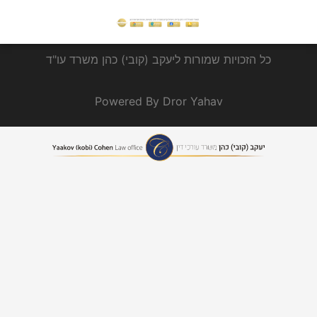
כל הזכויות שמורות ליעקב (קובי) כהן משרד עו"ד
Powered By Dror Yahav