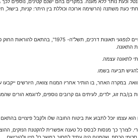
ל וכעת נותר ללא מענה. במקרים בהם ישנם קטינים, נוספים לכך גם
כעת משתנה (הרשימה ארוכה וכוללת בין היתר: קניות, בישול, חינוך
לנפגעי תאונות דרכים, תשל"ה- 1975"
, בהתאם להוראות החוק כ
מת התאונה.
תי לתאונה עצמה.
להגיש תביעה בשמו.
וואה. במקרה האחר, בו הותיר אחריו המנוח צוואה, היורשים ייקבעו 
 בן/בת זוג, ילדים, לעיתים גם קרובים נוספים, לדוגמא הורים שה
הוא עצמו יוכל לתבוע את ביטוח החובה שלו ולקבל פיצויים בהתא
רי. לצורך כך מנסות לבסס כל טענה אפשרית להקטנת הנזקים, ההו
ין סכומי הכסף, שהמנוח היה עתיד לחסוך במשך כל חייו ולהוריש
ם.