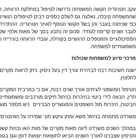
עקב הטרגדיה הקשה המשפחה נדרשה לטיפול במחלקת הרווחה, הילד
שהמשפחה קיבלה, נאלצה גם לשלם כספים רבים לטיפולים רגשיים 
כפי שניתנה בעבר והן בשל הקושי הנוסף לאחר הטרגדיה. ההתדרדר
לעבר ושנים קדימה לעתיד. סכום זה נתבע בסך של מאות אלפי שקלי
הפסיכולוגיים והמטפלים הרגשיים בקהילה, עובדי הרווחה בעירייה
משמעותיים למשפחה.
מרכזי סיוע למשפחות שכולות
ישנה חשיבות רבה לבחירת עורך דין בעל ניסיון. ניתן לראות מקרים
לחלוטין.
הטיפול המשפטי לעיתים אורך שנים רבות, אם כי במרבית המקרים ה
הדין, הבאה לידי ביטוי בהיכרות בניהול תיקים מורכבים ומשמעותי
הביטוח, היכרות מול השופטים והמגשרים הבכירים (יש מספר מועט 
משרדנו מתמחה בניהול משא ומתן עיקש תוך שמירה על האינטרסים וע
במהלך השנים משרדנו ליווה מאות מקרים של מוות ו/או נכויות קשות. 
והניסיון שצברנו לאורך השנים הביאו לתוצאות יוצאות דופן וגם בג