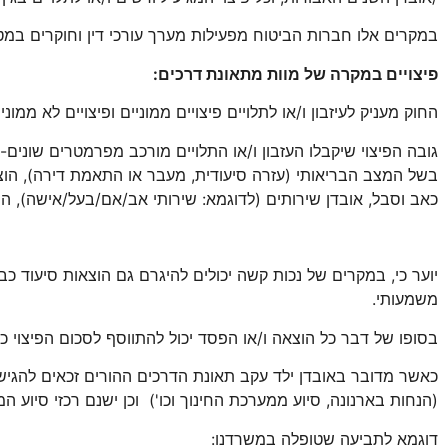
במקרים אלו חברות הביטוח מפעילות מערך עורכי דין וחוקרים במט
פיצויים במקרה של מוות מתאונת דרכים:
החוק מעניק לעיזבון ו/או לתלויים פיצויים ממוניים ופיצויים לא ממוניי
גובה הפיצוי שיקבלו העזבון ו/או התלויים מורכב מפרמטרים שונים- 
בשל המצב הבריאותי (עזרה סיעודית, מעבר או התאמת דירה), הוצאו
כאב וסבל, אובדן שירותים (לדוגמא: שירותי אב/אם/בעל/אישה), הו
יוער כי, במקרים של נכות קשה יכולים להיגרם גם הוצאות סיעוד כבד
משמעותי.
בסופו של דבר כל הוצאה ו/או הפסד יכול להתווסף לסכום הפיצוי כ
כאשר מדובר באובדן ילד עקב תאונת הדרכים ההורים זכאים להגיש
(הנחות בארנונה, סיוע ממערכת החינוך וכו')
וכן ישנם רכזי סיוע ה
דוגמא לתביעה שטופלה במשרדנו: