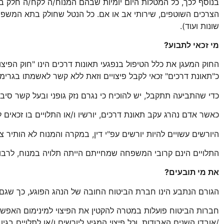
בנוסף לכך, כל המטלות היום יומיות שבהם המנוח/ה לקח/ה חלק בנט
הצרכים השוטפים, שירותי אב או אם. כל הנטל שחולק בתא המשפחתי 
שונות ועוד).
מי זכאי לתבוע?
החוק המעגן את כלל הטיפול בנפגעי תאונות דרכים הינו "חוק הפיצויים 
כ"תאונת דרכים" זכאי לקבל פיצויים וזאת ללא קשר לאשמתו בגרי
כדי שהתביעה תתקבל, יש להוכיח כי נגרם נזק גופני ובעל קשר סיב
כאשר אדם נהרג עקב תאונת דרכים, יורשיו ו/או התלויים בו זכאים 
היורשים עשויים להיות יורשים עפ"י דין, במקרה והמנוח לא הותיר צ
התלויים הינם קרובי המשפחה שמחייתם הייתה תלויה במנוח, לרבות
את מי תובעים?
הגורם הנתבע הינו חברת הביטוח החובה של הנהג הפוגע, כך שגם 
חברות הביטוח פועלות במטרה להקטין את הפיצוי למינימום האפש
/
אובדן השנים האבודות, וכל פיצוי המגיע ליורשים ו/או לתלויים בג