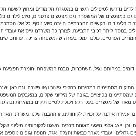
ים נדרשו לטיפולים רגשיים במסגרת הלימודים ומחוץ לשעות הלימ
גם במפגשים של המשפחה וגם מפגשים פרטניים, סיוע לילדים בלימ
ות בלימודים והקשיים החברתיים חייבה סיוע נוסף. כל אלו הסתכמ
ם בנוסף ליתר רכיבי התביעה. לצורך כך משרדנו גייס את עובדי הר
 והמורים הפרטיים. כולם תמכו בעזרה שהמשפחה צריכה. עדותם שינת
 דומים במהותם (גיל, השתכרות, מבנה המשפחה וחומרת הפציעה / מוו
תיקים מסתיימים במהירות בהליכי גישור ו/או פשרה, וגם כאן ישנה 
ים שמסתיימים בפיצויים בגובה של מיליוני שקלים, במאבקים המשפטיי
מאוד של מגשרים בעלי רקע ויכולת לסיים תיקים במהירות ובהוגנות
מידה איתנה על זכויות לקוחותינו. זו ההבנה שלנו, משרדנו האחראי
וכן ייצג אלפי נפגעי תאונות דרכים. השגנו ללקוחותינו מיליוני שקל
ופים גדולים- עובדי מערך כבאות והצלה, אגד, תנופה וגופים נוספים