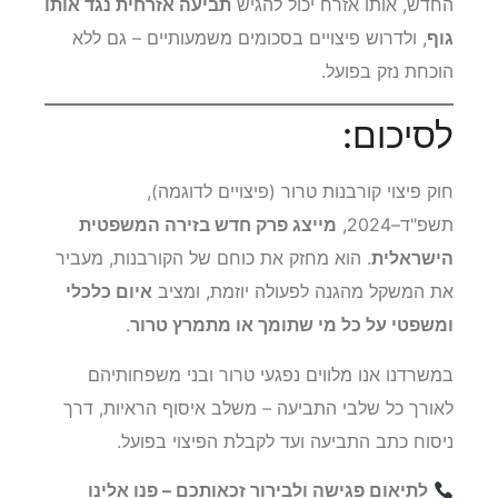
החדש, אותו אזרח יכול להגיש
תביעה אזרחית נגד אותו
גוף
, ולדרוש פיצויים בסכומים משמעותיים – גם ללא
הוכחת נזק בפועל.
לסיכום:
חוק פיצוי קורבנות טרור (פיצויים לדוגמה),
תשפ"ד–2024,
מייצג פרק חדש בזירה המשפטית
הישראלית
. הוא מחזק את כוחם של הקורבנות, מעביר
את המשקל מהגנה לפעולה יוזמת, ומציב
איום כלכלי
ומשפטי על כל מי שתומך או מתמרץ טרור
.
במשרדנו אנו מלווים נפגעי טרור ובני משפחותיהם
לאורך כל שלבי התביעה – משלב איסוף הראיות, דרך
ניסוח כתב התביעה ועד לקבלת הפיצוי בפועל.
לתיאום פגישה ולבירור זכאותכם – פנו אלינו