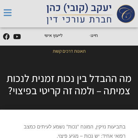
5
0
5
5
9
0
9
-
0
5
חייגו
0
לייעוץ אישי
תאונות דרכים קשות
מה ההבדל בין נכות זמנית לנכות
צמיתה – ולמה זה קריטי בפיצוי?
בתביעות נזיקין, המונח "נכות" נשמע לעיתים כמצב
רפואי אחיד: יש נכות – מגיע פיצוי.