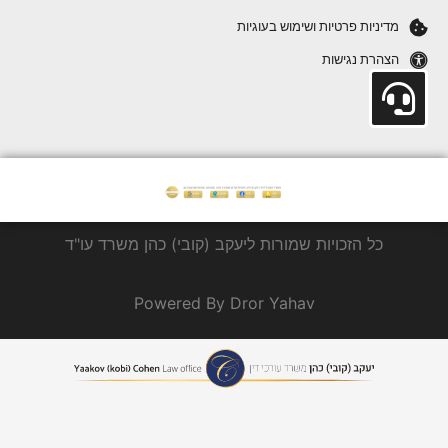
מדיניות פרטיות ושימוש בעוגיות
הצהרת נגישות
כל הזכויות שמורות ליעקב (קובי) כהן משרד עו"ד
Powered By Dror Yahav