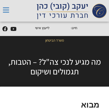
5
0
5
5
9
0
9
-
0
5
חייגו
0
לייעוץ אישי
משרד הביטחון
מה מגיע לנכי צה"ל? – הטבות,
תגמולים ושיקום
מבוא