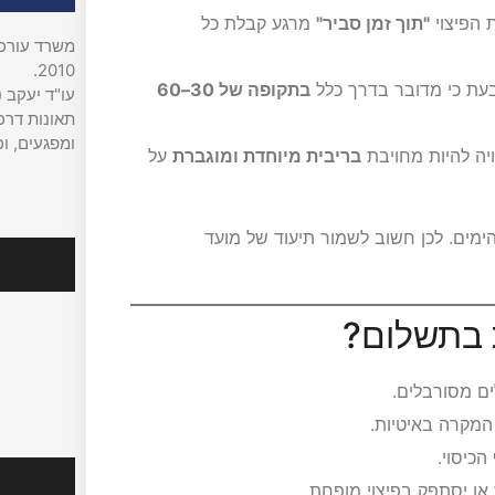
 הפיצוי
"תוך זמן סביר"
מרגע קבלת כל
משרד עורכי 
2010.
בעת כי מדובר בדרך כלל
בתקופה של 30–60
עו"ד יעקב (
תאונות דרכי
ומפגעים, וכ
ה להיות מחויבת
בריבית מיוחדת ומוגברת
על
מים. לכן חשוב לשמור תיעוד של מועד
עקבו אח
ים מסורבלים.
 המקרה באיטיות.
הכיסוי.
מהמדיה
או יסתפק בפיצוי מופחת.