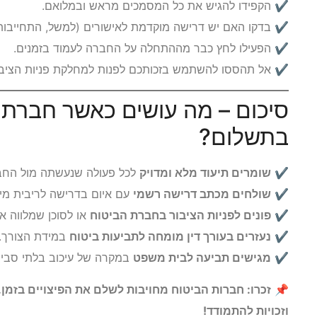
✔ הקפידו להגיש את כל המסמכים מראש ובמלואם.
✔ בדקו האם יש דרישה מוקדמת לאישורים (למשל, התחייבות ל
✔ הפעילו לחץ כבר מההתחלה על החברה לעמוד בזמנים.
✔ אל תהססו להשתמש בזכותכם לפנות למחלקת פניות הציבור 
סיכום – מה עושים כאשר חברת
בתשלום?
✔
שומרים תיעוד מלא ומדויק
לכל פעולה שנעשתה מול החב
✔
שולחים מכתב דרישה רשמי
עם איום בדרישה לריבית מי
✔
פונים לפניות הציבור בחברת הביטוח
או לסוכן שמלווה א
✔
נעזרים בעורך דין מומחה לתביעות ביטוח
במידת הצורך.
✔
מגישים תביעה לבית משפט
במקרה של עיכוב בלתי סבי
📌
זכרו: חברות הביטוח מחויבות לשלם את הפיצויים בזמן. 
וזכויות להתמודד!