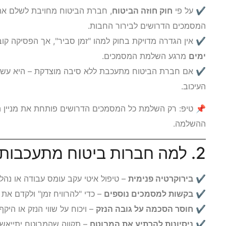
✔ על פי
חוק חוזה הביטוח
, חברת הביטוח מחויבת לשלם את
המסמכים הדרושים לבירור החבות.
✔ אין הגדרה מדויקת בחוק למהו "זמן סביר", אך הפסיקה קו
ימים
מרגע השלמת המסמכים.
✔ אם חברת הביטוח מתעכבת ללא סיבה מוצדקת – היא עשוי
העיכוב.
📌 טיפ: רק השלמת כל המסמכים הדרושים פותחת את מניין הי
ההשלמה.
2. למה חברות ביטוח מתעכבות בתשלום?
✔
בירוקרטיה פנימית
– טיפול איטי עקב עומס עבודה או נהל
✔
בקשות למסמכים נוספים
– כדי "להרוויח זמן" ולקדם את
✔
חוסר הסכמה על גובה הנזק
– ויכוח על שווי הנזק או היקף 
✔
ניסיונות להרתיע את המבוטח
– תקווה שהמבוטח יתייאש 