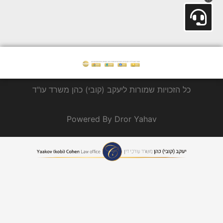
כל הזכויות שמורות ליעקב (קובי) כהן משרד עו"ד
Powered By Dror Yahav