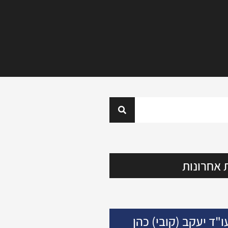
 אחרונות
ו"ד יעקב (קובי) כהן