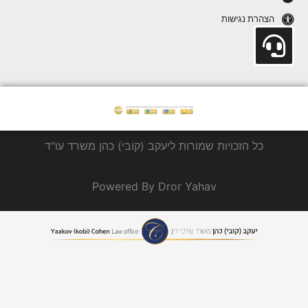
הצהרת נגישות
כל הזכויות שמורות ליעקב (קובי) כהן משרד עו"ד
Powered By Dror Yahav