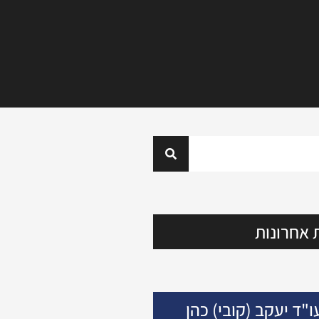
 אחרונות
ו"ד יעקב (קובי) כהן