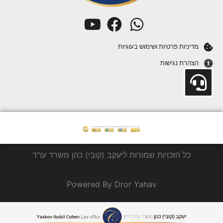
מדיניות פרטיות ושימוש בעוגיות
הצהרת נגישות
כל הזכויות שמורות ליעקב (קובי) כהן משרד עו"ד
Powered By Dror Yahav