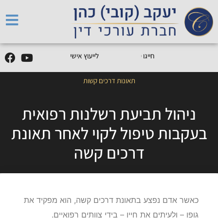
5
0
5
5
9
0
9
-
0
5
חייגו
0
לייעוץ אישי
תאונות דרכים קשות
ניהול תביעת רשלנות רפואית
בעקבות טיפול לקוי לאחר תאונת
דרכים קשה
כאשר אדם נפצע בתאונת דרכים קשה, הוא מפקיד את
גופו – ולעיתים את חייו – בידי צוותים רפואיים.