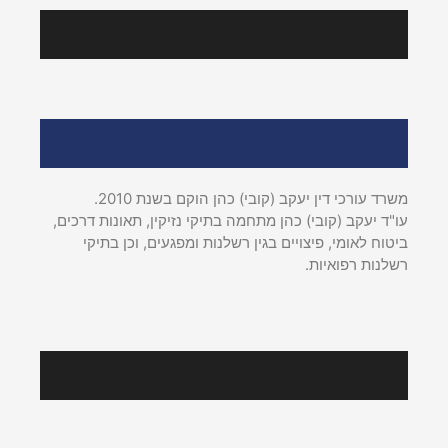
הצלחות אחרונות
אודות עו"ד יעקב (קובי) כהן
משרד עורכי דין יעקב (קובי) כהן הוקם בשנת 2010.
עו"ד יעקב (קובי) כהן מתחמה בתיקי נזיקין, תאונות דרכים,
ביטוח לאומי, פיצויים בגין רשלנות ומפגעים, וכן בתיקי
רשלנות רפואיות.
עקבו אחרינו