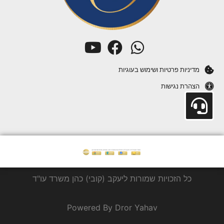
מדיניות פרטיות ושימוש בעוגיות
הצהרת נגישות
כל הזכויות שמורות ליעקב (קובי) כהן משרד עו"ד
Powered By Dror Yahav