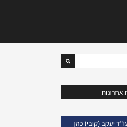
 אחרונות
ו"ד יעקב (קובי) כהן