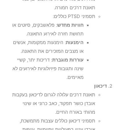
תאונת דרכים חמורה.
תסמיני PTSD כוללים:
חוויות מחדש
: פלאשבקים, סיוטים או
תחושת חזרה לאירוע התאונה.
הימנעות
: הימנעות ממקומות, אנשים
או מצבים המזכירים את התאונה.
עוררות מוגברת
: דריכות יתר, קשיי
שינה ותגובות פיזיולוגיות לאירועים לא
מאיימים.
דיכאון
תאונת דרכים עלולה לגרום לדיכאון בעקבות
אובדן כושר תפקוד, כאב כרוני או שינוי
מהותי באורח החיים.
תסמיני דיכאון כוללים עצבות מתמשכת,
אובדן עניין בפעילויות יומיומיות, עייפות