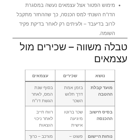
מימוש הפטור אצל עצמאים נעשה במסגרת
הדו"ח השנתי למס הכנסה, כך שההחזר מתקבל
לרוב בדיעבד – ולעיתים רק לאחר בדיקת פקיד
השומה.
טבלה משווה – שכירים מול
עצמאים
נושא
שכירים
עצמאים
מועד קבלת
בזמן אמת
בסוף שנת
ההטבה
דרך תלוש
המס, לאחר
השכר
הגשת דו"ח
בסיס חישוב
שכר ברוטו
רווח חייב
ההכנסה
מיגיעה
לאחר ניכוי
אישית
הוצאות
נוחות היישום
פשוט –
מורכב – כרוך