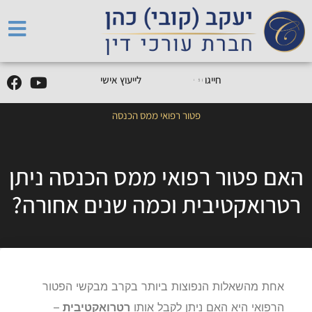
5
0
5
5
9
0
9
-
0
5
חייגו
0
לייעוץ אישי
פטור רפואי ממס הכנסה
האם פטור רפואי ממס הכנסה ניתן
רטרואקטיבית וכמה שנים אחורה?
אחת מהשאלות הנפוצות ביותר בקרב מבקשי הפטור
הרפואי היא האם ניתן לקבל אותו
רטרואקטיבית
–