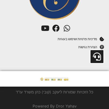
מדיניות פרטיות ושימוש בעוגיות
הצהרת נגישות
כל הזכויות שמורות ליעקב (קובי) כהן משרד עו"ד
Powered By Dror Yahav