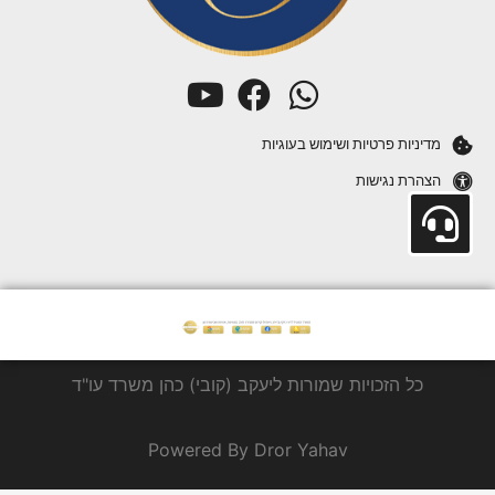
מדיניות פרטיות ושימוש בעוגיות
הצהרת נגישות
כל הזכויות שמורות ליעקב (קובי) כהן משרד עו"ד
Powered By Dror Yahav