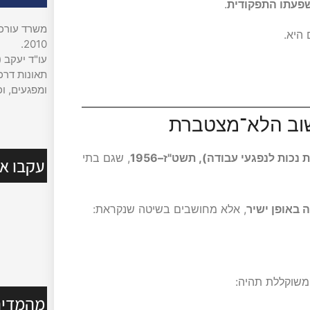
פעתו התפקודית
.
משרד עורכי 
 היא.
2010.
עו"ד יעקב (
תאונות דרכי
ומפגעים, וכ
שוב הלא־מצטברת
כות לנפגעי עבודה), תשט"ז–1956
, שגם בתי
עקבו אח
ה באופן ישיר
, אלא מחושבים בשיטה שנקראת:
מהמדיה