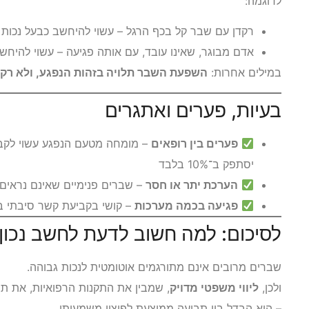
לדוגמה:
רקדן עם שבר קל בכף הרגל – עשוי להיחשב כבעל נכות 
אדם מבוגר, שאינו עובד, עם אותה פגיעה – עשוי להיחשב
במילים אחרות:
השפעת השבר תלויה בזהות הנפגע, ולא רק 
בעיות, פערים ואתגרים
פערים בין רופאים
יסתפק ב־10% בלבד
הערכת יתר או חסר
– שברים פנימיים שאינם נראים 
פגיעה בכמה מערכות
– קושי בקביעת קשר סיבתי בר
לסיכום: למה חשוב לדעת לחשב נכון
שברים מרובים אינם מתורגמים אוטומטית לנכות גבוהה.
ולכן,
ליווי משפטי מדויק
, שמבין את התקנות הרפואיות, את תפ
– הוא הבדל בין תביעה ממוצעת לפיצוי משמעותי.