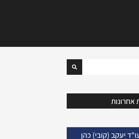
 אחרונות
ו"ד יעקב (קובי) כהן