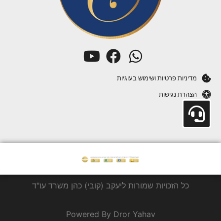
מדיניות פרטיות ושימוש בעוגיות
הצהרת נגישות
כל הזכויות שמורות ליעקב (קובי) כהן משרד עו"ד
Powered By Dror Yahav