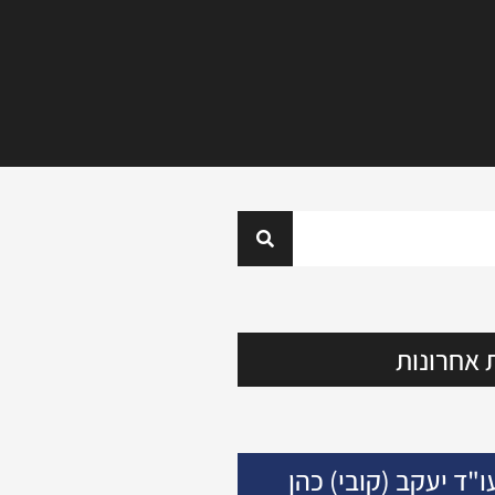
 אחרונות
ו"ד יעקב (קובי) כהן