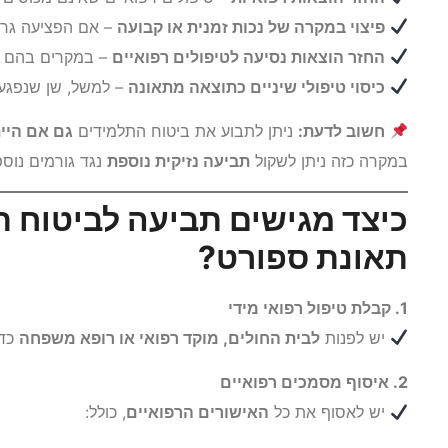
פיצוי במקרה של נכות זמנית או קבועה
– אם הפציעה גרמ
החזר הוצאות נסיעה לטיפולים רפואיים
– במקרים בהם יש
כיסוי טיפולי שיניים כתוצאה מתאונה
– למשל, שן שנפגע
חשוב לדעת:
ניתן לתבוע את ביטוח התלמידים
גם אם היי
במקרה כזה ניתן לשקול
תביעה נזיקית נוספת
נגד גורמים נוס
כיצד מגישים תביעה לביטוח 
תאונת ספורט?
1. קבלת טיפול רפואי מידי
יש לפנות
לבית החולים, מוקד רפואי או רופא משפחה
כדי
2. איסוף מסמכים רפואיים
יש לאסוף את כל
האישורים הרפואיים
, כולל: