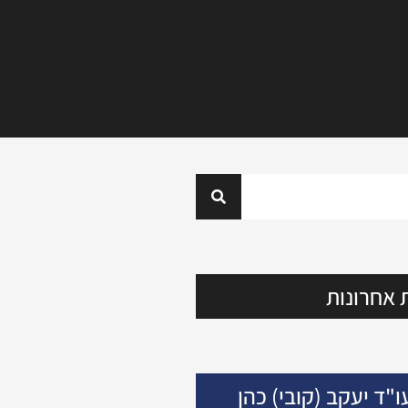
 אחרונות
ו"ד יעקב (קובי) כהן