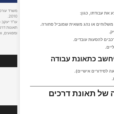
משרד עורכי 
את עבודתו, כגון:
2010.
עו"ד יעקב (
משלוחים או נהג משאית שמוביל סחורה.
תאונות דרכי
ק.
ומפגעים, וכ
רכבים להסעות עובדים.
יים.
חשב כתאונת עבודה
עקבו אח
 לסידורים אישיים).
.
 של תאונת דרכים
מהמדיה