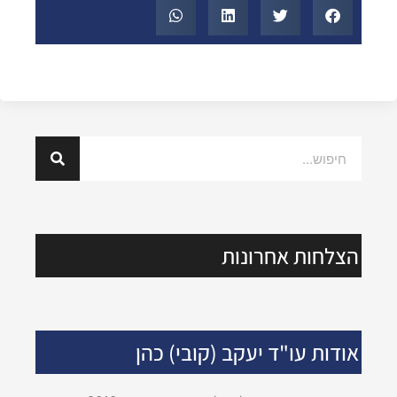
הצלחות אחרונות
אודות עו"ד יעקב (קובי) כהן