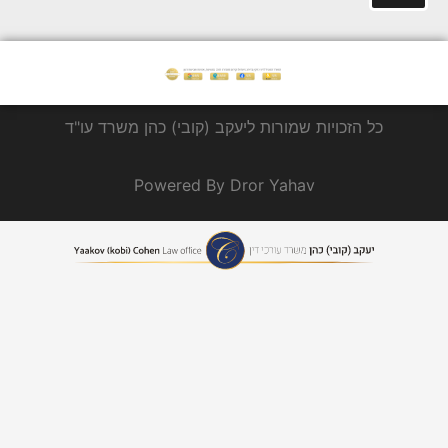
כל הזכויות שמורות ליעקב (קובי) כהן משרד עו"ד
Powered By Dror Yahav