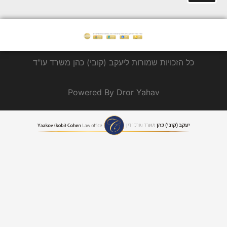
כל הזכויות שמורות ליעקב (קובי) כהן משרד עו"ד
Powered By Dror Yahav