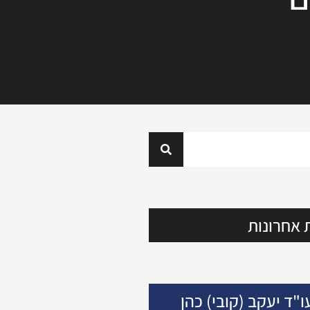
 אחרונות
ו"ד יעקב (קובי) כהן