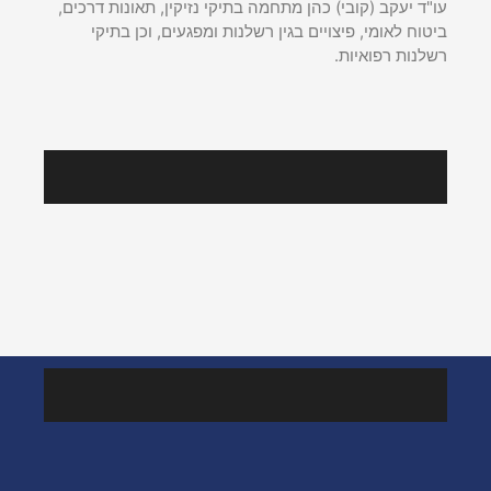
משרד עורכי דין יעקב (קובי) כהן הוקם בשנת 2010.
עו"ד יעקב (קובי) כהן מתחמה בתיקי נזיקין, תאונות דרכים,
ביטוח לאומי, פיצויים בגין רשלנות ומפגעים, וכן בתיקי
רשלנות רפואיות.
עקבו אחרינו
מהמדיה