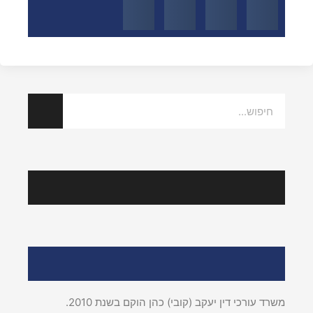
הצלחות אחרונות
אודות עו"ד יעקב (קובי) כהן