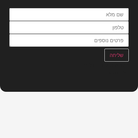
מלאו פרטים וניצור עימכם קשר
שליחה
נזקי גוף
ביטוח
פציעות בשטח ציבורי
תאונות דרכים
פציעות מרשלנות
טיפול בתביעות ביטוח שנדחו
פציעות תלמידים
ביטוח לאומי
משרד הבטחון
תאונות עבודה