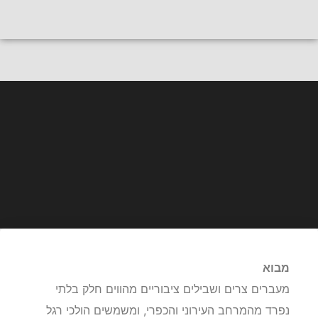
חייגו
לייעוץ אישי
ברשות הרבים/שטח ציבורי
תביעות נזקי גוף בשל מעידות
במעברים צרים – שבילים ציבוריים
שאינם מתוחזקים
מבוא
מעברים צרים ושבילים ציבוריים מהווים חלק בלתי