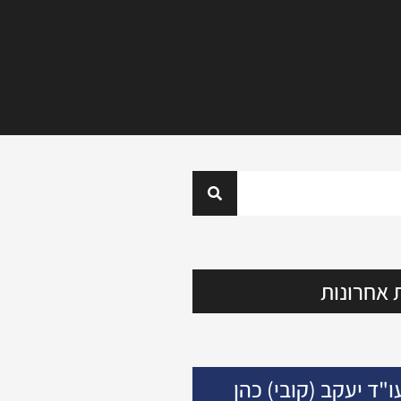
 אחרונות
ו"ד יעקב (קובי) כהן