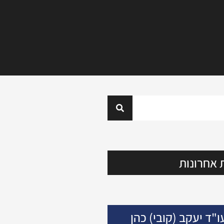
 אחרונות
ו"ד יעקב (קובי) כהן